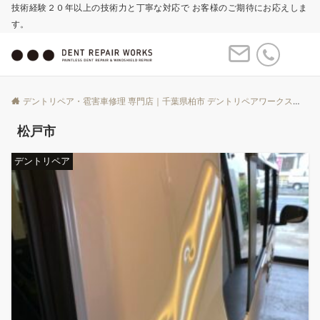
技術経験２０年以上の技術力と丁寧な対応で お客様のご期待にお応えしま
す。
Menu
デントリペア・雹害車修理 専門店｜千葉県柏市 デントリペアワークス
Bl
松戸市
デントリペア