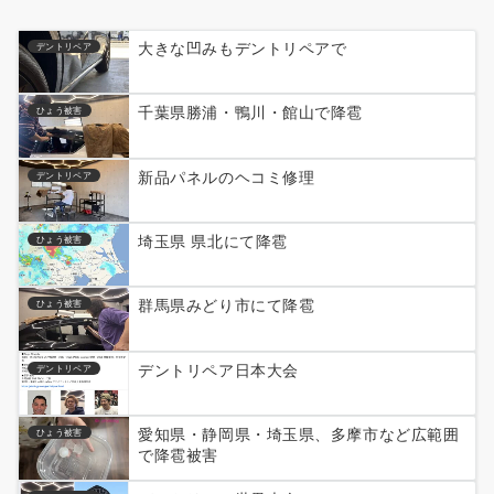
大きな凹みもデントリペアで
デントリペア
千葉県勝浦・鴨川・館山で降雹
ひょう被害
新品パネルのヘコミ修理
デントリペア
埼玉県 県北にて降雹
ひょう被害
群馬県みどり市にて降雹
ひょう被害
デントリペア日本大会
デントリペア
愛知県・静岡県・埼玉県、多摩市など広範囲
ひょう被害
で降雹被害