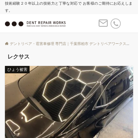
技術経験２０年以上の技術力と丁寧な対応で お客様のご期待にお応えしま
す。
Menu
デントリペア・雹害車修理 専門店｜千葉県柏市 デントリペアワークス
Bl
レクサス
ひょう被害