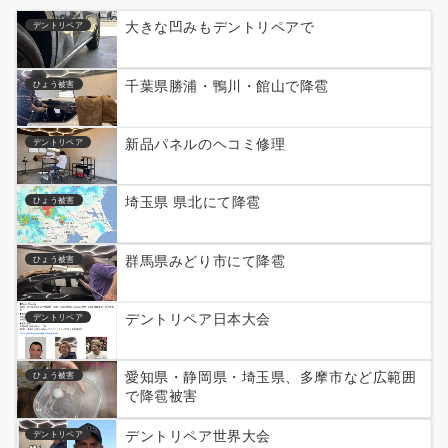
大きな凹みもデントリペアで
デントリペア
千葉県勝浦・鴨川・館山で降雹
ひょう被害
新品パネルのヘコミ修理
デントリペア
埼玉県 県北にて降雹
ひょう被害
群馬県みどり市にて降雹
ひょう被害
デントリペア日本大会
デントリペア
愛知県・静岡県・埼玉県、多摩市など広範囲
ひょう被害
で降雹被害
デントリペア世界大会
デントリペア