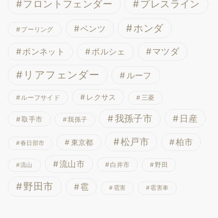
フロントフェンダー
プレスライン
ホンダ
ベンツ
プーリング
ボンネット
マツダ
ポルシェ
リアフェンダー
ルーフ
レクサス
ルーフサイド
三菱
我孫子市
日産
取手市
我孫子
松戸市
柏市
東京都
春日部市
流山市
白井市
野田
流山
野田市
雹
雹害
雹害車