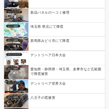
新品パネルのヘコミ修理
デントリペア
埼玉県 県北にて降雹
ひょう被害
群馬県みどり市にて降雹
ひょう被害
デントリペア日本大会
デントリペア
愛知県・静岡県・埼玉県、多摩市など広範囲
ひょう被害
で降雹被害
デントリペア世界大会
デントリペア
八王子の雹被害
ひょう被害