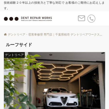
技術経験２０年以上の技術力と丁寧な対応で お客様のご期待にお応えしま
す。
Menu
デントリペア・雹害車修理 専門店｜千葉県柏市 デントリペアワークス
Bl
ルーフサイド
デントリペア