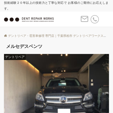
技術経験２０年以上の技術力と丁寧な対応で お客様のご期待にお応えしま
す。
Menu
デントリペア・雹害車修理 専門店｜千葉県柏市 デントリペアワークス
Bl
メルセデスベンツ
デントリペア