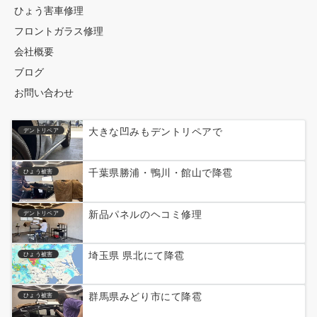
ひょう害車修理
フロントガラス修理
会社概要
ブログ
お問い合わせ
大きな凹みもデントリペアで
デントリペア
千葉県勝浦・鴨川・館山で降雹
ひょう被害
新品パネルのヘコミ修理
デントリペア
埼玉県 県北にて降雹
ひょう被害
群馬県みどり市にて降雹
ひょう被害