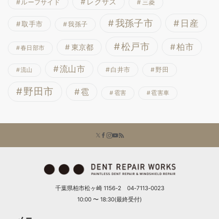
レクサス
ルーフサイド
三菱
我孫子市
日産
取手市
我孫子
松戸市
柏市
東京都
春日部市
流山市
白井市
野田
流山
野田市
雹
雹害
雹害車
千葉県柏市松ヶ崎 1156-2 04-7113-0023
10:00 〜 18:30(最終受付)