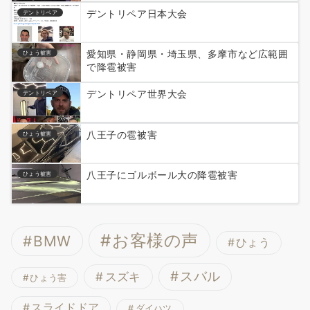
デントリペア日本大会
デントリペア
愛知県・静岡県・埼玉県、多摩市など広範囲
ひょう被害
で降雹被害
デントリペア世界大会
デントリペア
八王子の雹被害
ひょう被害
八王子にゴルボール大の降雹被害
ひょう被害
お客様の声
BMW
ひょう
スバル
スズキ
ひょう害
スライドドア
ダイハツ