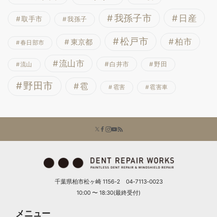
我孫子市
日産
取手市
我孫子
松戸市
柏市
東京都
春日部市
流山市
白井市
野田
流山
野田市
雹
雹害
雹害車
千葉県柏市松ヶ崎 1156-2 04-7113-0023
10:00 〜 18:30(最終受付)
メニュー