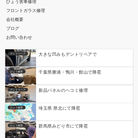
ひょう害車修理
フロントガラス修理
会社概要
ブログ
お問い合わせ
大きな凹みもデントリペアで
デントリペア
千葉県勝浦・鴨川・館山で降雹
ひょう被害
新品パネルのヘコミ修理
デントリペア
埼玉県 県北にて降雹
ひょう被害
群馬県みどり市にて降雹
ひょう被害