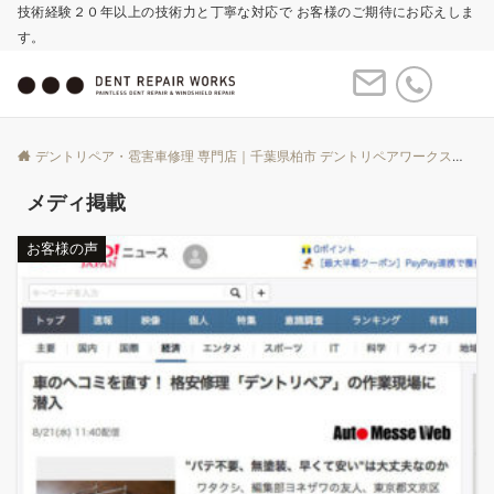
技術経験２０年以上の技術力と丁寧な対応で お客様のご期待にお応えしま
す。
Menu
デントリペア・雹害車修理 専門店｜千葉県柏市 デントリペアワークス
Bl
メディ掲載
お客様の声