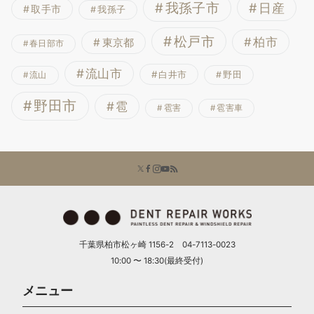
我孫子市
日産
取手市
我孫子
松戸市
柏市
東京都
春日部市
流山市
白井市
野田
流山
野田市
雹
雹害
雹害車
千葉県柏市松ヶ崎 1156-2 04-7113-0023
10:00 〜 18:30(最終受付)
メニュー