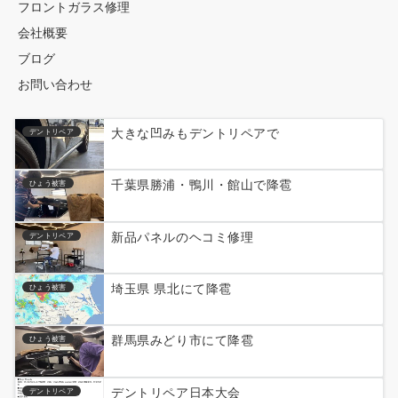
フロントガラス修理
会社概要
ブログ
お問い合わせ
大きな凹みもデントリペアで
デントリペア
千葉県勝浦・鴨川・館山で降雹
ひょう被害
新品パネルのヘコミ修理
デントリペア
埼玉県 県北にて降雹
ひょう被害
群馬県みどり市にて降雹
ひょう被害
デントリペア日本大会
デントリペア