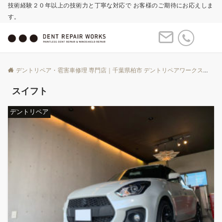
技術経験２０年以上の技術力と丁寧な対応で お客様のご期待にお応えしま
す。
Menu
デントリペア・雹害車修理 専門店｜千葉県柏市 デントリペアワークス
Bl
スイフト
デントリペア