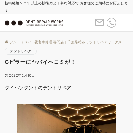
技術経験２０年以上の技術力と丁寧な対応で お客様のご期待にお応えしま
す。
Menu
デントリペア・雹害車修理 専門店｜千葉県柏市 デントリペアワークス
Bl
デントリペア
Cピラーにヤバイヘコミが！
2022年2月10日
ダイハツタントのデントリペア