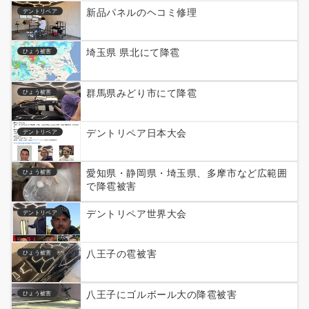
新品パネルのヘコミ修理
デントリペア
埼玉県 県北にて降雹
ひょう被害
群馬県みどり市にて降雹
ひょう被害
デントリペア日本大会
デントリペア
愛知県・静岡県・埼玉県、多摩市など広範囲
ひょう被害
で降雹被害
デントリペア世界大会
デントリペア
八王子の雹被害
ひょう被害
八王子にゴルボール大の降雹被害
ひょう被害