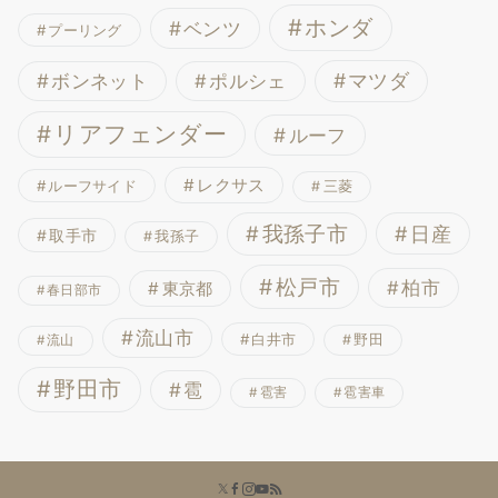
ホンダ
ベンツ
プーリング
ボンネット
マツダ
ポルシェ
リアフェンダー
ルーフ
レクサス
ルーフサイド
三菱
我孫子市
日産
取手市
我孫子
松戸市
柏市
東京都
春日部市
流山市
白井市
野田
流山
野田市
雹
雹害
雹害車