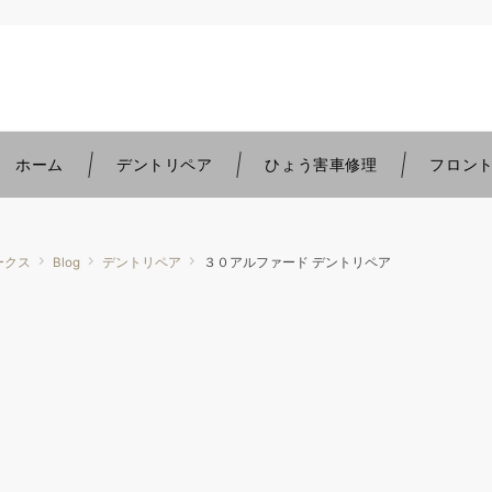
。
ホーム
デントリペア
ひょう害車修理
フロン
ークス
Blog
デントリペア
３０アルファード デントリペア