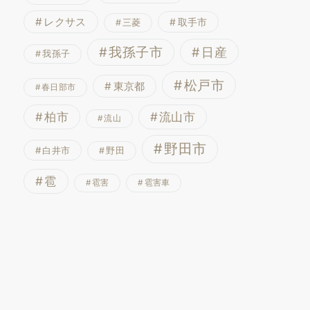
レクサス
取手市
三菱
我孫子市
日産
我孫子
松戸市
東京都
春日部市
流山市
柏市
流山
野田市
白井市
野田
雹
雹害
雹害車