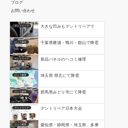
ブログ
お問い合わせ
大きな凹みもデントリペアで
デントリペア
千葉県勝浦・鴨川・館山で降雹
ひょう被害
新品パネルのヘコミ修理
デントリペア
埼玉県 県北にて降雹
ひょう被害
群馬県みどり市にて降雹
ひょう被害
デントリペア日本大会
デントリペア
愛知県・静岡県・埼玉県、多摩
ひょう被害