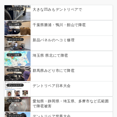
大きな凹みもデントリペアで
デントリペア
千葉県勝浦・鴨川・館山で降雹
ひょう被害
新品パネルのヘコミ修理
デントリペア
埼玉県 県北にて降雹
ひょう被害
群馬県みどり市にて降雹
ひょう被害
デントリペア日本大会
デントリペア
愛知県・静岡県・埼玉県、多摩市など広範囲
ひょう被害
で降雹被害
デントリペア世界大会
デントリペア