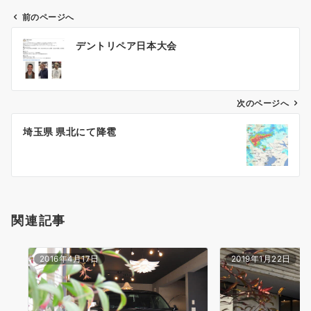
前のページへ
投
デントリペア日本大会
稿
ナ
ビ
ゲ
次のページへ
ー
埼玉県 県北にて降雹
シ
ョ
ン
関連記事
2016年4月17日
2019年1月22日