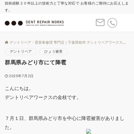
技術経験２０年以上の技術力と丁寧な対応で お客様のご期待にお応えしま
す。
Menu
デントリペア・雹害車修理 専門店｜千葉県柏市 デントリペアワークス
Bl
デントリペア
ひょう被害
群馬県みどり市にて降雹
2025年7月2日
こんにちは。
デントリペアワークスの金枝です。
７月１日、群馬県みどり市を中心に降雹被害がありまし
た。