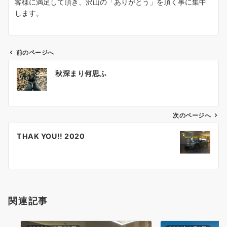
客様に満足して頂き、沢山の「ありがとう」を頂く事に集中
します。
前のページへ
投
秋深まり何思ふ
稿
ナ
ビ
ゲ
次のページへ
ー
THAK YOU!! 2020
シ
ョ
ン
関連記事