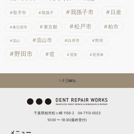
我孫子市
日産
取手市
我孫子
松戸市
柏市
東京都
春日部市
流山市
白井市
野田
流山
野田市
雹
雹害
雹害車
千葉県柏市松ヶ崎 1156-2 04-7113-0023
10:00 〜 18:30(最終受付)
メニュー