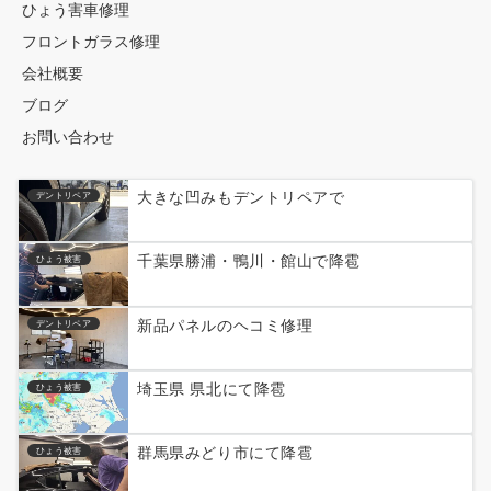
ひょう害車修理
フロントガラス修理
会社概要
ブログ
お問い合わせ
大きな凹みもデントリペアで
デントリペア
千葉県勝浦・鴨川・館山で降雹
ひょう被害
新品パネルのヘコミ修理
デントリペア
埼玉県 県北にて降雹
ひょう被害
群馬県みどり市にて降雹
ひょう被害