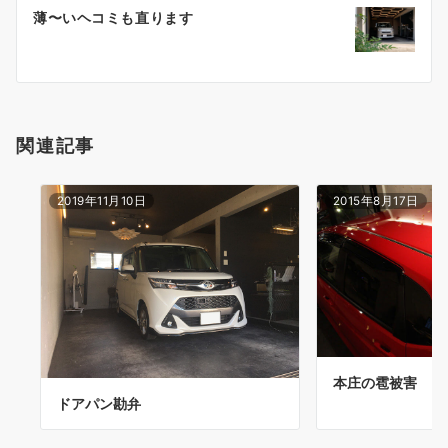
ー
薄〜いヘコミも直ります
シ
ョ
ン
関連記事
2019年11月10日
2015年8月17日
本庄の雹被害
ドアパン勘弁