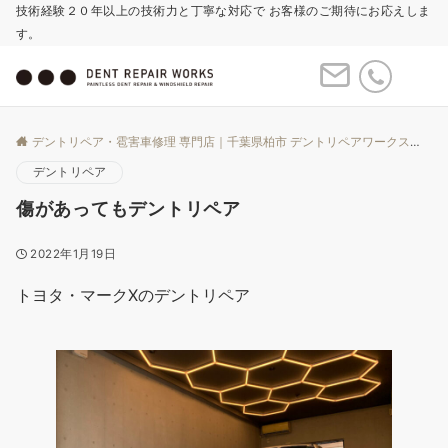
技術経験２０年以上の技術力と丁寧な対応で お客様のご期待にお応えしま
す。
Menu
デントリペア・雹害車修理 専門店｜千葉県柏市 デントリペアワークス
Bl
デントリペア
傷があってもデントリペア
2022年1月19日
トヨタ・マークXのデントリペア