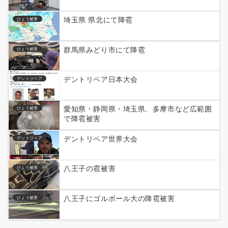
埼玉県 県北にて降雹
ひょう被害
群馬県みどり市にて降雹
ひょう被害
デントリペア日本大会
デントリペア
愛知県・静岡県・埼玉県、多摩市など広範囲
ひょう被害
で降雹被害
デントリペア世界大会
デントリペア
八王子の雹被害
ひょう被害
八王子にゴルボール大の降雹被害
ひょう被害