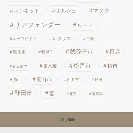
ボンネット
マツダ
ポルシェ
リアフェンダー
ルーフ
レクサス
ルーフサイド
三菱
我孫子市
日産
取手市
我孫子
松戸市
柏市
東京都
春日部市
流山市
白井市
野田
流山
野田市
雹
雹害
雹害車