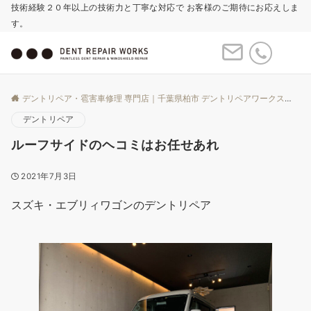
技術経験２０年以上の技術力と丁寧な対応で お客様のご期待にお応えしま
す。
Menu
デントリペア・雹害車修理 専門店｜千葉県柏市 デントリペアワークス
Bl
デントリペア
ルーフサイドのヘコミはお任せあれ
2021年7月3日
スズキ・エブリィワゴンのデントリペア