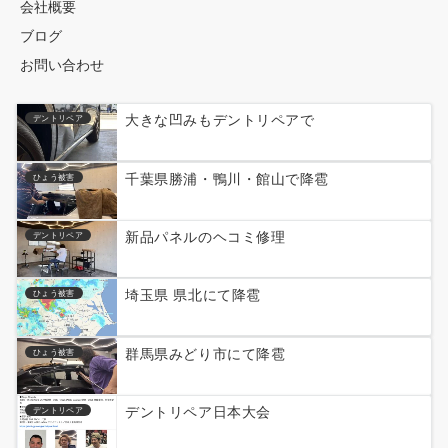
会社概要
ブログ
お問い合わせ
大きな凹みもデントリペアで
デントリペア
千葉県勝浦・鴨川・館山で降雹
ひょう被害
新品パネルのヘコミ修理
デントリペア
埼玉県 県北にて降雹
ひょう被害
群馬県みどり市にて降雹
ひょう被害
デントリペア日本大会
デントリペア