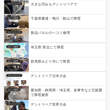
大きな凹みもデントリペアで
デントリペア
千葉県勝浦・鴨川・館山で降雹
ひょう被害
新品パネルのヘコミ修理
デントリペア
埼玉県 県北にて降雹
ひょう被害
群馬県みどり市にて降雹
ひょう被害
デントリペア日本大会
デントリペア
愛知県・静岡県・埼玉県、多摩市など広範囲
ひょう被害
で降雹被害
デントリペア世界大会
デントリペア