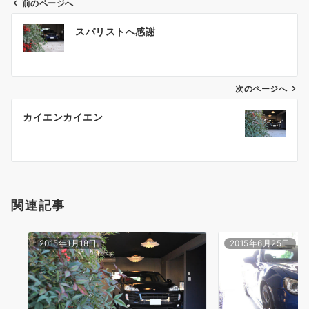
前のページへ
投
スバリストへ感謝
稿
ナ
ビ
ゲ
次のページへ
ー
カイエンカイエン
シ
ョ
ン
関連記事
2015年1月18日
2015年6月25日