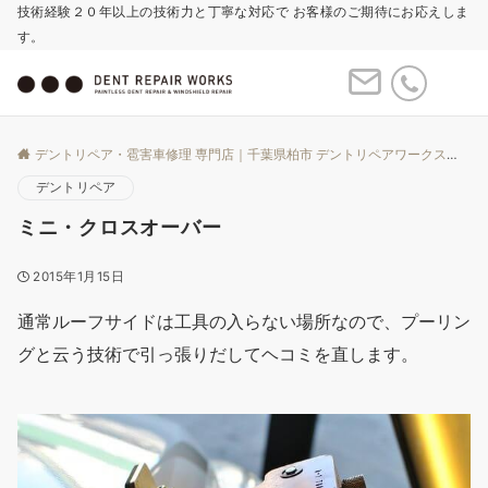
技術経験２０年以上の技術力と丁寧な対応で お客様のご期待にお応えしま
す。
Menu
デントリペア・雹害車修理 専門店｜千葉県柏市 デントリペアワークス
Bl
デントリペア
ミニ・クロスオーバー
2015年1月15日
通常ルーフサイドは工具の入らない場所なので、プーリン
グと云う技術で引っ張りだしてヘコミを直します。