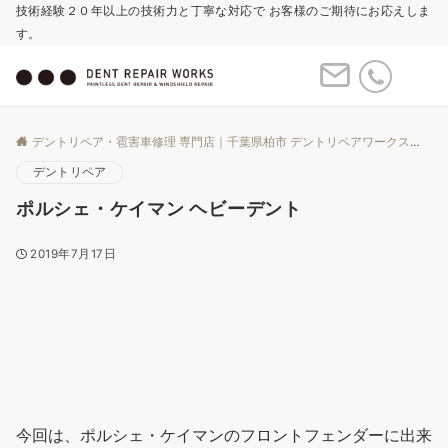
技術経験２０年以上の技術力と丁寧な対応で お客様のご期待にお応えしま
す。
Menu
デントリペア・雹害車修理 専門店｜千葉県柏市 デントリペアワークス
Bl
デントリペア
ポルシェ・ケイマン ヘビーデント
2019年7月17日
今回は、ポルシェ・ケイマンのフロントフェンダーに出来