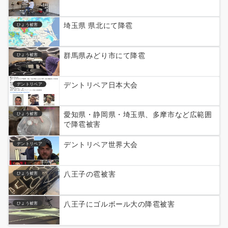
埼玉県 県北にて降雹
ひょう被害
群馬県みどり市にて降雹
ひょう被害
デントリペア日本大会
デントリペア
愛知県・静岡県・埼玉県、多摩市など広範囲
ひょう被害
で降雹被害
デントリペア世界大会
デントリペア
八王子の雹被害
ひょう被害
八王子にゴルボール大の降雹被害
ひょう被害