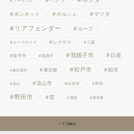
プーリング
ボンネット
マツダ
ポルシェ
リアフェンダー
ルーフ
レクサス
ルーフサイド
三菱
我孫子市
日産
取手市
我孫子
松戸市
柏市
東京都
春日部市
流山市
白井市
野田
流山
野田市
雹
雹害
雹害車