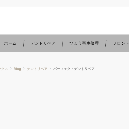
。
ホーム
デントリペア
ひょう害車修理
フロン
ークス
Blog
デントリペア
パーフェクトデントリペア