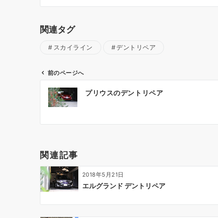
関連タグ
スカイライン
デントリペア
前のページへ
投
プリウスのデントリペア
稿
ナ
ビ
ゲ
ー
関連記事
シ
ョ
2018年5月21日
ン
エルグランド デントリペア