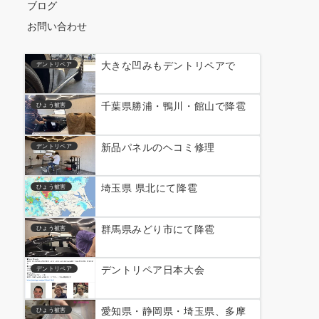
ブログ
お問い合わせ
大きな凹みもデントリペアで
デントリペア
千葉県勝浦・鴨川・館山で降雹
ひょう被害
新品パネルのヘコミ修理
デントリペア
埼玉県 県北にて降雹
ひょう被害
群馬県みどり市にて降雹
ひょう被害
デントリペア日本大会
デントリペア
愛知県・静岡県・埼玉県、多摩
ひょう被害