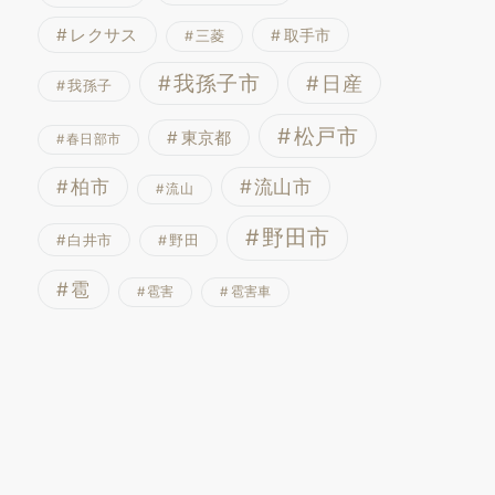
レクサス
取手市
三菱
我孫子市
日産
我孫子
松戸市
東京都
春日部市
流山市
柏市
流山
野田市
白井市
野田
雹
雹害
雹害車