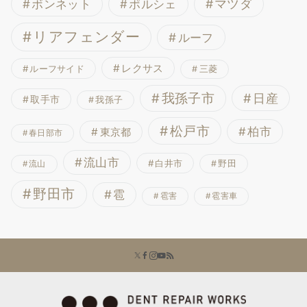
ボンネット
マツダ
ポルシェ
リアフェンダー
ルーフ
レクサス
ルーフサイド
三菱
我孫子市
日産
取手市
我孫子
松戸市
柏市
東京都
春日部市
流山市
白井市
野田
流山
野田市
雹
雹害
雹害車