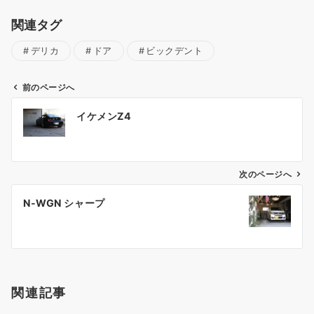
関連タグ
デリカ
ドア
ビックデント
前のページへ
投
イケメンZ4
稿
ナ
ビ
ゲ
次のページへ
ー
N-WGN シャープ
シ
ョ
ン
関連記事