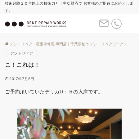
技術経験２０年以上の技術力と丁寧な対応で お客様のご期待にお応えしま
す。
Menu
デントリペア・雹害車修理 専門店｜千葉県柏市 デントリペアワークス
Bl
デントリペア
こ！これは！
2017年7月6日
ご予約頂いていたデリカD：５の入庫です。