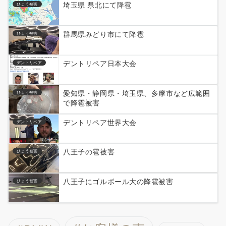
埼玉県 県北にて降雹
ひょう被害
群馬県みどり市にて降雹
ひょう被害
デントリペア日本大会
デントリペア
愛知県・静岡県・埼玉県、多摩市など広範囲
ひょう被害
で降雹被害
デントリペア世界大会
デントリペア
八王子の雹被害
ひょう被害
八王子にゴルボール大の降雹被害
ひょう被害