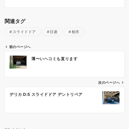
関連タグ
スライドドア
日産
柏市
前のページへ
投
薄〜いヘコミも直ります
稿
ナ
ビ
ゲ
次のページへ
ー
デリカ D:5 スライドドア デントリペア
シ
ョ
ン