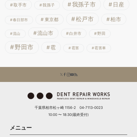
我孫子市
日産
取手市
我孫子
松戸市
柏市
東京都
春日部市
流山市
白井市
野田
流山
野田市
雹
雹害
雹害車
千葉県柏市松ヶ崎 1156-2 04-7113-0023
10:00 〜 18:30(最終受付)
メニュー