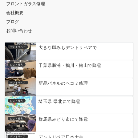
フロントガラス修理
会社概要
ブログ
お問い合わせ
大きな凹みもデントリペアで
デントリペア
千葉県勝浦・鴨川・館山で降雹
ひょう被害
新品パネルのヘコミ修理
デントリペア
埼玉県 県北にて降雹
ひょう被害
群馬県みどり市にて降雹
ひょう被害
デントリペア日本大会
デントリペア