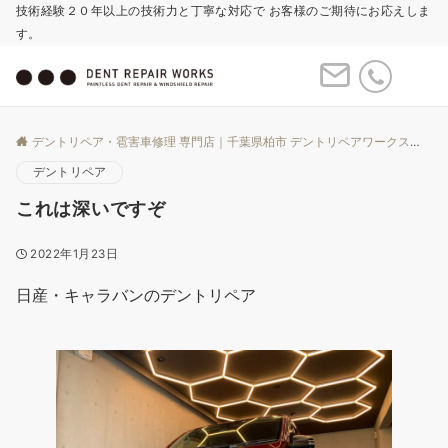
技術経験２０年以上の技術力と丁寧な対応で お客様のご期待にお応えしま
す。
Menu
デントリペア・雹害車修理 専門店｜千葉県柏市 デントリペアワークス
Bl
デントリペア
これは深いですぞ
2022年1月23日
日産・キャラバンのデントリペア