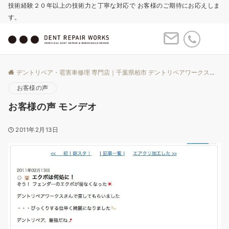
技術経験２０年以上の技術力と丁寧な対応で お客様のご期待にお応えしま
す。
Menu
デントリペア・雹害車修理 専門店｜千葉県柏市 デントリペアワークス
Bl
お客様の声
お客様の声 モンデオ
2011年2月13日