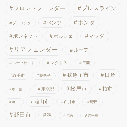
フロントフェンダー
プレスライン
ホンダ
ベンツ
プーリング
ボンネット
マツダ
ポルシェ
リアフェンダー
ルーフ
レクサス
ルーフサイド
三菱
我孫子市
日産
取手市
我孫子
松戸市
柏市
東京都
春日部市
流山市
白井市
野田
流山
野田市
雹
雹害
雹害車