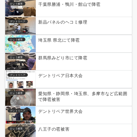
千葉県勝浦・鴨川・館山で降雹
ひょう被害
新品パネルのヘコミ修理
デントリペア
埼玉県 県北にて降雹
ひょう被害
群馬県みどり市にて降雹
ひょう被害
デントリペア日本大会
デントリペア
愛知県・静岡県・埼玉県、多摩市など広範囲
ひょう被害
で降雹被害
デントリペア世界大会
デントリペア
八王子の雹被害
ひょう被害